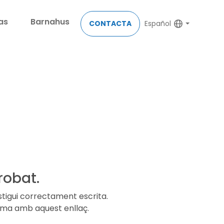
as
Barnahus
CONTACTA
Español
robat.
stigui correctament escrita.
lema amb aquest enllaç.