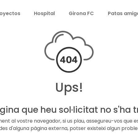
oyectos
Hospital
Girona FC
Patas amig
Ups!
gina que heu sol·licitat no s'ha t
ament al vostre navegador, si us plau, assegureu-vos que e
aç des d'alguna pàgina externa, potser existeixi algun prob