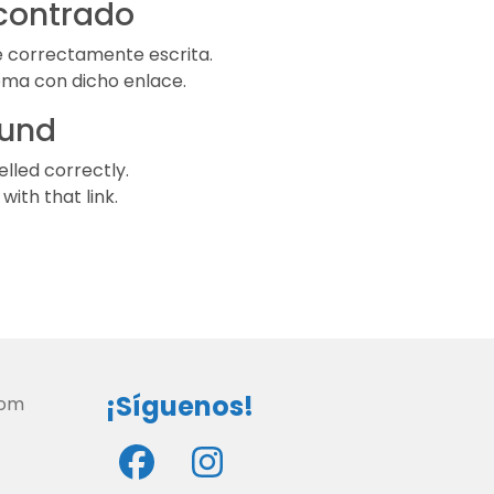
ncontrado
té correctamente escrita.
lema con dicho enlace.
ound
elled correctly.
ith that link.
¡Síguenos!
com