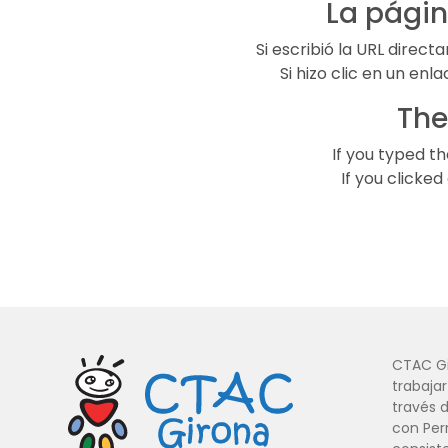
La págin
Si escribió la URL direc
Si hizo clic en un en
The
If you typed th
If you clicke
CTAC Gi
trabajar
través d
con Perr